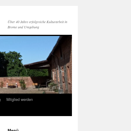
Über 40 Jahre erfolgreiche Kulturarbeit in
Brome und Umgebung
g
Mitglied werden
Menü